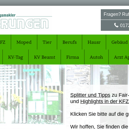
Fragen? Ruf
017
FZ
Moped
Tier
Berufs
Hausr
Gebäud
KV-Tag
KV Beamt
Firma
Autoh
Arzt A
Splitter und Tipps
zu Fair
und
Highlights in der KF
Klicken Sie bitte auf die 
Wir hoffen, Sie finden d