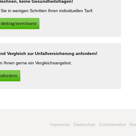
erechnen, keine Gesundheitsfragen!
ie in wenigen Schritten Ihren individuellen Tarif.
-Beitrag berechnen!
d Vergleich zur Unfall­ver­si­che­rung anfordern!
en Ihnen gerne ein Vergleichsangebot.
an­for­dern
Impressum
·
Datenschutz
·
Erstinformation
·
Be