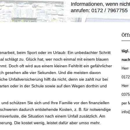
Informationen, wenn nicht
anrufen: 0172 / 7967755
Öff
tägl
enarbeit, beim Sport oder im Urlaub: Ein unbedachter Schritt
al schlägt zu. Glück hat, wer noch einmal mit einem blauen
nach
t. Doch oft wird aus einem kleinen Fehltritt ein gefährlicher
Herr
tisch gesehen alle vier Sekunden. Und die meisten davon
0172
che Unfall­ver­si­che­rung hilft da nicht, denn sie zahlt nur bei
garten oder in der Schule sowie auf den Wegen dorthin und
Herr 
0375
 und schützen Sie sich und Ihre Familie vor den finanziellen
per M
rschweren dadurch entstehende Kosten, z. B. für notwendige
info
luste, die Situation nach einem Unfall zusätzlich. Am
­che­rung. Die kostet wenig, leistet dafür aber umso mehr.