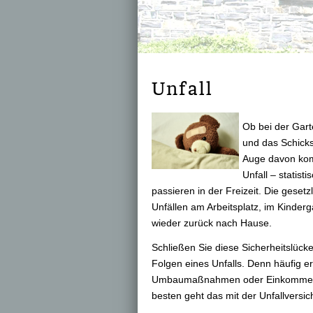
Unfall
Ob bei der Gart
und das Schicks
Auge davon komm
Unfall – statis
passieren in der Freizeit. Die gesetzli
Unfällen am Arbeitsplatz, im Kinder
wieder zurück nach Hause.
Schließen Sie diese Sicherheitslücke
Folgen eines Unfalls. Denn häufig e
Umbaumaßnahmen oder Einkommensver
besten geht das mit der Unfall­ver­si