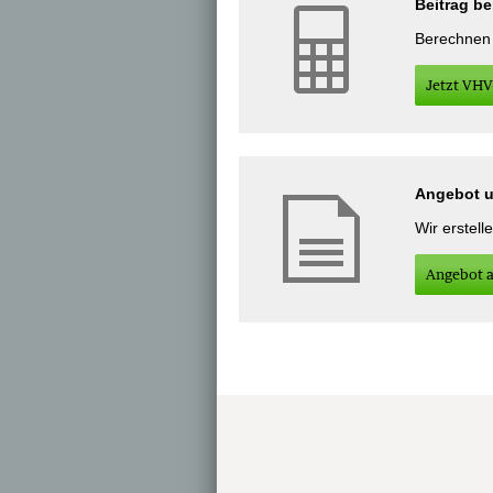
Beitrag b
Berechnen S
Jetzt VHV
Angebot un
Wir erstell
An­ge­bot 