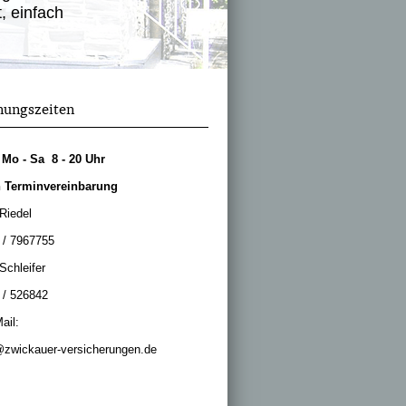
, einfach
nungszeiten
. Mo - Sa 8 - 20 Uhr
 Terminvereinbarung
 Riedel
 / 7967755
Schleifer
 / 526842
ail:
@zwickauer-versicherungen.de