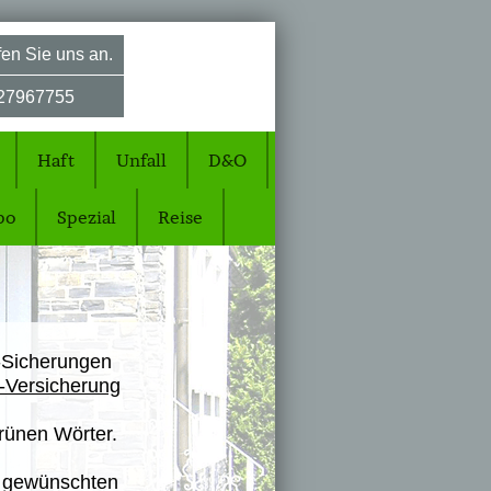
en Sie uns an.
27967755
Haft
Unfall
D&O
po
Spezial
Reise
-Sicherungen
Z-Versicherung
grünen Wörter.
ie gewünschten