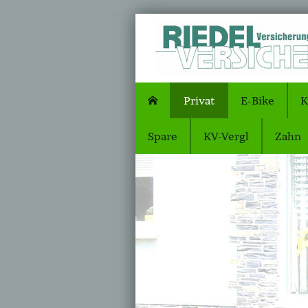
Privat
E-Bike
K
Spare
KV-Vergl
Zahn