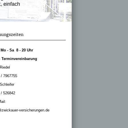
, einfach
nungszeiten
. Mo - Sa 8 - 20 Uhr
 Terminvereinbarung
 Riedel
 / 7967755
Schleifer
 / 526842
ail:
@zwickauer-versicherungen.de