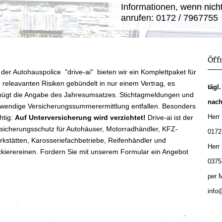
Informationen, wenn nicht
anrufen: 0172 / 7967755
Öff
 der Autohauspolice "drive-ai" bieten wir ein Komplettpaket für
e releavanten Risiken gebündelt in nur einem Vertrag, es
tägl
ügt die Angabe des Jahresumsatzes. Stichtagmeldungen und
nach
wendige Versicherungssummerermittlung entfallen. Besonders
Herr
htig:
Auf Unterversicherung wird verzichtet!
Drive-ai ist der
sicherungsschutz für Autohäuser, Motorradhändler, KFZ-
0172
kstätten, Karosseriefachbetriebe, Reifenhändler und
Herr 
kierereinen. Fordern Sie mit unserem Formular ein Angebot
0375
per M
info