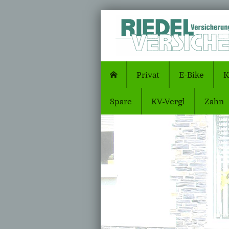
Privat
E-Bike
K
Spare
KV-Vergl
Zahn