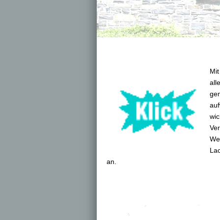
Mit
all
gen
auf
wic
Ver
Wer
Lac
an.