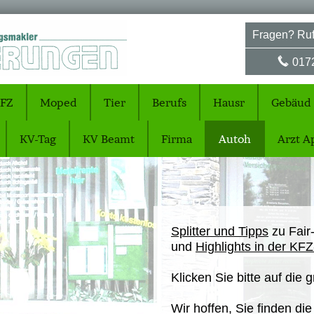
Fragen? Ruf
017
FZ
Moped
Tier
Berufs
Hausr
Gebäud
KV-Tag
KV Beamt
Firma
Autoh
Arzt A
Splitter und Tipps
zu Fair
und
Highlights in der KF
Klicken Sie bitte auf die 
Wir hoffen, Sie finden d