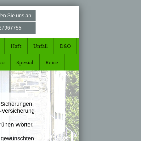
en Sie uns an.
27967755
Haft
Unfall
D&O
po
Spezial
Reise
-Sicherungen
Z-Versicherung
grünen Wörter.
ie gewünschten