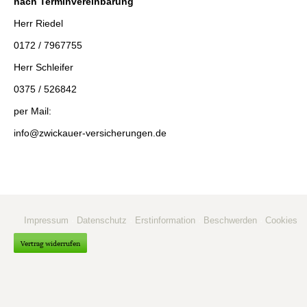
nach Terminvereinbarung
Herr Riedel
0172 / 7967755
Herr Schleifer
0375 / 526842
per Mail:
info@zwickauer-versicherungen.de
Impressum
·
Datenschutz
·
Erstinformation
·
Beschwerden
·
Cookies
Vertrag widerrufen