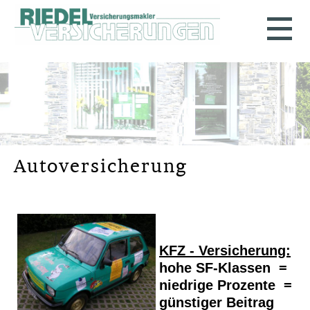
Auto­ver­si­che­rung
KFZ - Versicherung:
hohe SF-Klassen =
niedrige Prozente =
günstiger Beitrag